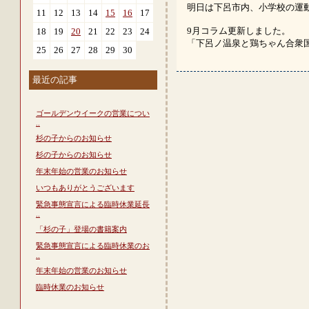
明日は下呂市内、小学校の運
11
12
13
14
15
16
17
9月コラム更新しました。
18
19
20
21
22
23
24
「下呂ノ温泉と鶏ちゃん合衆
25
26
27
28
29
30
最近の記事
ゴールデンウイークの営業につい
..
杉の子からのお知らせ
杉の子からのお知らせ
年末年始の営業のお知らせ
いつもありがとうございます
緊急事態宣言による臨時休業延長
..
「杉の子」登場の書籍案内
緊急事態宣言による臨時休業のお
..
年末年始の営業のお知らせ
臨時休業のお知らせ