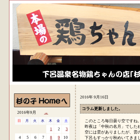
2016年 9月16日
コラム更新しました。
2016年9月
→
このところ毎日曇り空ですね
日
月
火
水
木
金
土
昨夜は「中秋の名月」でした
1
2
3
空には雲がありましたが、雲
4
5
6
7
8
9
10
下呂もすっかり秋めいてきま