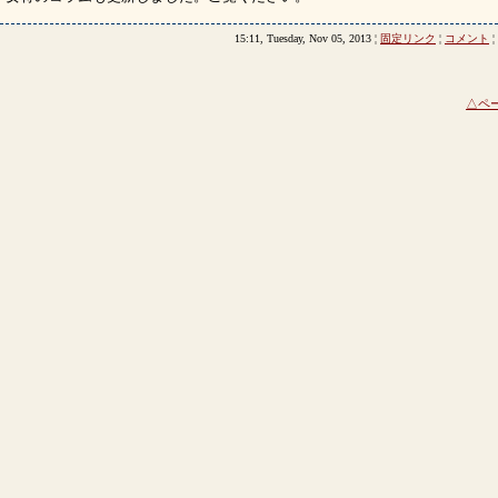
15:11, Tuesday, Nov 05, 2013 ¦
固定リンク
¦
コメント
¦
△ペ