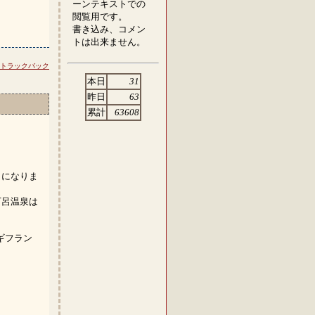
ーンテキストでの
閲覧用です。
書き込み、コメン
トは出来ません。
トラックバック
本日
31
昨日
63
累計
63608
うになりま
下呂温泉は
ギフラン