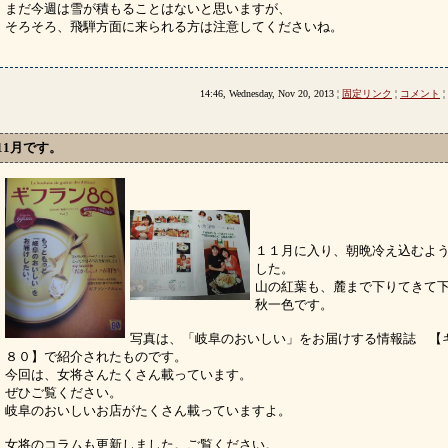
まだ今週は雪が積もることはないと思いますが、
そろそろ、飛騨方面に来られる方は注意してくださいね。
14:46, Wednesday, Nov 20, 2013 ¦
固定リンク
¦
コメント
¦
11月です。
１１月に入り、朝晩冷え込むよ
した。
山の紅葉も、麓まで下りてきて
秋一色です。
写真は、「岐阜のおいしい」をお届けする情報誌 【
８０】で紹介されたものです。
今回は、女将さんたくさん載っています。
ぜひご覧ください。
岐阜のおいしいお店がたくさん載っていますよ。
女将のコラムも更新しました。ご覧ください。