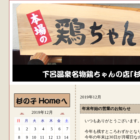
2019年12月
年末年始の営業のお知らせ
←
2019年12月
→
いつもありがとうございます
日
月
火
水
木
金
土
1
2
3
4
5
6
7
今年も残すところわずかとな
今年の年末は30日が月曜日な
8
9
10
11
12
13
14