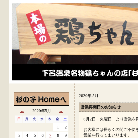
2020年 5月
営業再開日のお知らせ
←
2020年5月
→
6月2日 火曜日 より営業を
日
月
火
水
木
金
土
1
2
お客様には長らくの間ご不便
営業を行ってまいります。
3
4
5
6
7
8
9