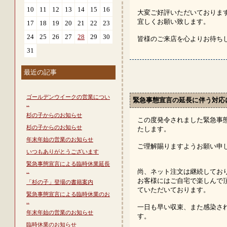
10
11
12
13
14
15
16
大変ご好評いただいておりま
宜しくお願い致します。
17
18
19
20
21
22
23
24
25
26
27
28
29
30
皆様のご来店を心よりお待ち
31
最近の記事
ゴールデンウイークの営業につい
緊急事態宣言の延長に伴う対応
..
杉の子からのお知らせ
この度発令されました緊急事
杉の子からのお知らせ
たします。
年末年始の営業のお知らせ
ご理解賜りますようお願い申
いつもありがとうございます
緊急事態宣言による臨時休業延長
..
尚、ネット注文は継続して
お客様にはご自宅で楽しんで頂
「杉の子」登場の書籍案内
ていただいております。
緊急事態宣言による臨時休業のお
..
一日も早い収束、また感染さ
年末年始の営業のお知らせ
す。
臨時休業のお知らせ