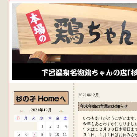
2021年12月
年末年始の営業のお知らせ
←
2021年12月
→
いつもありがとうございます
日
月
火
水
木
金
土
今年もあとわずかになりまし
1
2
3
4
年末は１２月３０日木曜日ま
5
6
7
8
9
10
11
３１日、１月１日はお休みさ