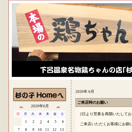
2020年 6月
ご来店時のお願い
←
2020年6月
→
2日より営業を再開いたして
日
月
火
水
木
金
土
1
2
3
4
5
6
ご来店いただくお客様にお願
7
8
9
10
11
12
13