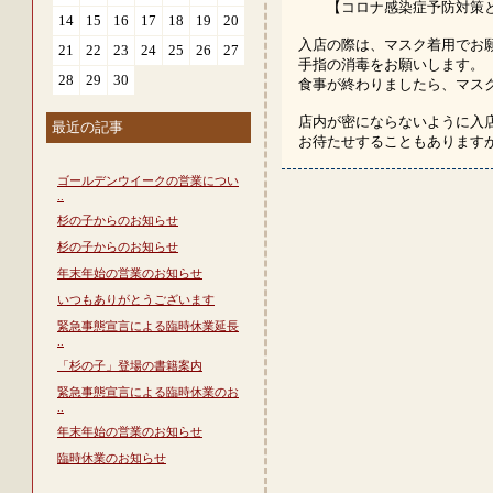
【コロナ感染症予防対策と
14
15
16
17
18
19
20
入店の際は、マスク着用でお
21
22
23
24
25
26
27
手指の消毒をお願いします。
28
29
30
食事が終わりましたら、マス
店内が密にならないように入
最近の記事
お待たせすることもあります
ゴールデンウイークの営業につい
..
杉の子からのお知らせ
杉の子からのお知らせ
年末年始の営業のお知らせ
いつもありがとうございます
緊急事態宣言による臨時休業延長
..
「杉の子」登場の書籍案内
緊急事態宣言による臨時休業のお
..
年末年始の営業のお知らせ
臨時休業のお知らせ