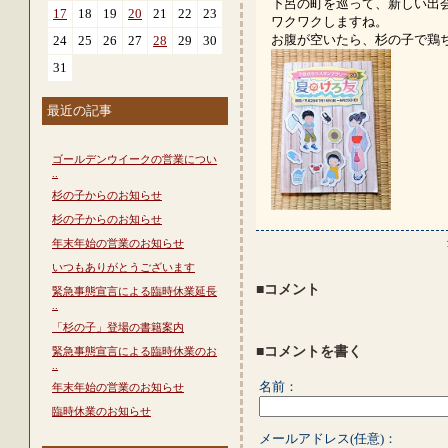
下呂の町を巡って、新しい出
17
18
19
20
21
22
23
ワクワクしますね。
お腹が空いたら、杉の子で鶏
24
25
26
27
28
29
30
31
最近の記事
ゴールデンウイークの営業につい
..
杉の子からのお知らせ
杉の子からのお知らせ
年末年始の営業のお知らせ
いつもありがとうございます
■コメント
緊急事態宣言による臨時休業延長
..
「杉の子」登場の書籍案内
■コメントを書く
緊急事態宣言による臨時休業のお
..
名前：
年末年始の営業のお知らせ
臨時休業のお知らせ
メールアドレス(任意)：