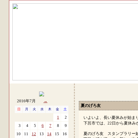
2016年7月
→
夏のげろ友
日
月
火
水
木
金
土
1
2
いよいよ、長い夏休みが始ま
下呂市では、22日から夏休み
3
4
5
6
7
8
9
夏のげろ友 スタンプラリー
10
11
12
13
14
15
16