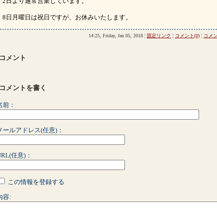
2日より通常営業しています。
8日月曜日は祝日ですが、お休みいたします。
14:25, Friday, Jan 05, 2018 ¦
固定リンク
¦
コメント(0)
¦
コメ
■コメント
■コメントを書く
名前：
メールアドレス(任意)：
URL(任意)：
この情報を登録する
内容: