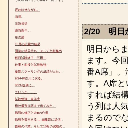
遅ればせながら。
面接。
圧迫骨折
2/20 明
謹賀新年。
年の瀬
10月の試験の結果
明日から
面接の結果待ち、そして文献集め
ます。今回
科目試験終了（三田）
仕事と面接と試験勉強
番A席」。
夏期スクーリングの成績が出た。
9/24-神奈川に戻る。
す。A席と
9/23-岐阜に。
すれば結構
ていうか、、、
試験勉強：東洋史
う列は人
母校最寄り駅まで出てみた。
原稿の修正とphpの作業
まるので
原稿を書ききる → 編集部に送信 ..
原稿の作業、そして10月の試験の ..