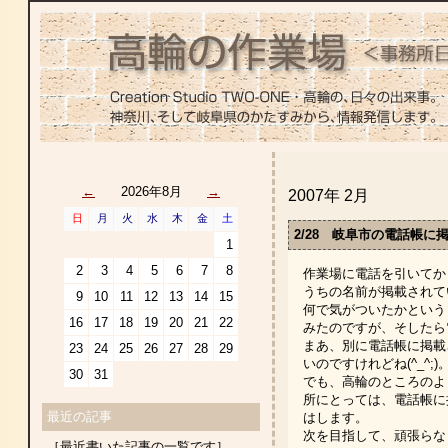
←
2026年8月
→
2007年 2月
日
月
火
水
木
金
土
2/28 岐阜市の電話帳に
1
2
3
4
5
6
7
8
作業場に電話を引いてか
うちの名前が掲載されてい
9
10
11
12
13
14
15
何で気がついたかという
16
17
18
19
20
21
22
みたのですが、そしたら
まあ、別に電話帳に掲載
23
24
25
26
27
28
29
いのですけれどね(^_^;)
30
31
でも、高輪のところのよ
所にとっては、電話帳に
最近の記事
はします。
次を目指して、頑張らなく
［最近書いた記事の一覧です］