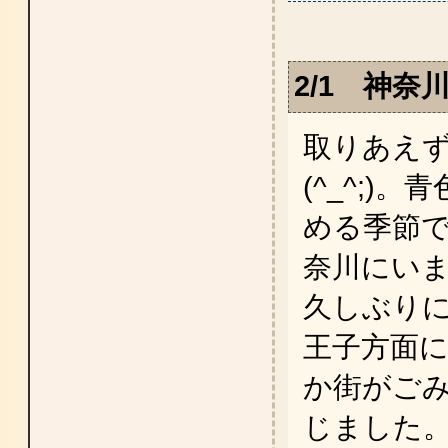
2/1 神
取りあえ
(^_^;)
める季節
奈川にい
久しぶり
王子方面
か街がご
じました