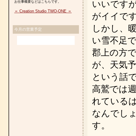
いいです
お仕事概要などはこちらです。
＝ Creation Studio TWO-ONE ＝
がイイで
しかし、
今月の営業予定
い雪不足
郡上の方
が、天気
という話
高鷲では
れている
なんでし
す。