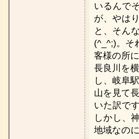
いるんで
が、やは
と、そん
(^_^;)
客様の所
長良川を
し、岐阜
山を見て
いた訳で
しかし、
地域なの