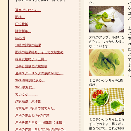
た。
遅ればせながら。
は
面接。
圧迫骨折
謹賀新年。
大根のアップ。小さいな
年の瀬
がらも、しっかり大根に
10月の試験の結果
なっています。
面接の結果待ち、そして文献集め
科目試験終了（三田）
仕事と面接と試験勉強
夏期スクーリングの成績が出た。
9/24-神奈川に戻る。
ミニチンゲンサイを1株
収穫。
9/23-岐阜に。
ていうか、、、
試験勉強：東洋史
母校最寄り駅まで出てみた。
原稿の修正とphpの作業
ミニチンゲンサイは切ら
原稿を書ききる → 編集部に送信 ..
ずにそのまま、軽くポン
酢をつけて。これが結構
原稿の作業、そして10月の試験の ..