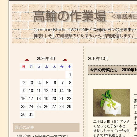
←
2026年8月
→
2010年10月
日
月
火
水
木
金
土
今日の野菜たち 2010年1
1
2
3
4
5
6
7
8
9
10
11
12
13
14
15
16
17
18
19
20
21
22
23
24
25
26
27
28
29
30
31
二十日大根（白）で大き
くなってた子を1本と、
最近の記事
徒長しちゃってた子を間
引きで1本収穫しまし
［最近書いた記事の一覧です］