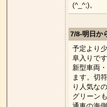
(^_^;)。
7/8-明日
予定より
阜入りで
新型車両・
ます。切
り人気な
グリーン
通車の海側