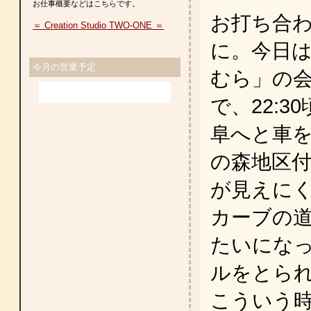
お仕事概要などはこちらです。
お打ち合
＝ Creation Studio TWO-ONE ＝
に。今日
今月の営業予定
むら」の
で、22:
阜へと車
の森地区
が見えに
カーブの
たいにな
ルをとられそ
こういう