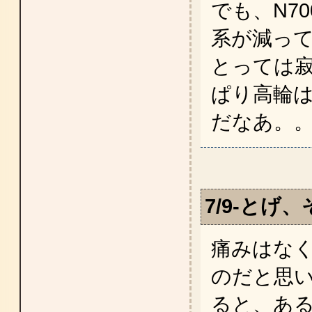
でも、N7
系が減って
とっては寂し
ぱり高輪は
だなあ。
7/9-とげ
痛みはな
のだと思
ると、あ