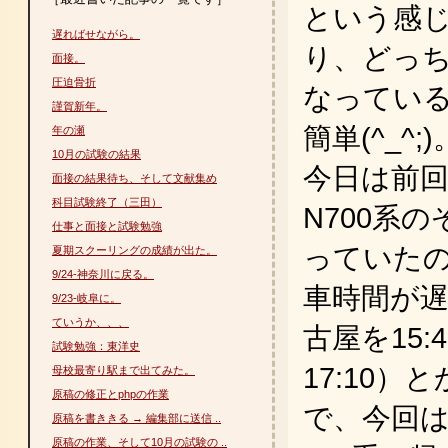
という感
遅ればせながら。
り、どっ
面接。
圧迫骨折
なってい
謹賀新年。
簡単(^_^;)
年の瀬
10月の試験の結果
今日は前
面接の結果待ち、そして文献集め
科目試験終了（三田）
N700系
仕事と面接と試験勉強
っていた
夏期スクーリングの成績が出た。
9/24-神奈川に戻る。
車時間が
9/23-岐阜に。
ていうか、、、
古屋を15
試験勉強：東洋史
17:10
母校最寄り駅まで出てみた。
原稿の修正とphpの作業
で、今回は
原稿を書ききる → 編集部に送信 ..
原稿の作業、そして10月の試験の ..