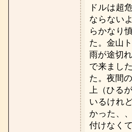
ドルは超
ならない
らかなり
た。金山
雨が途切
で来まし
た。夜間
上（ひる
いるけれ
かった、
付けなく