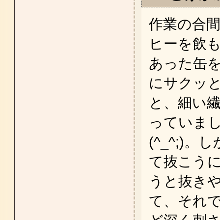
作業の合
ヒーを飲
あった缶
にサクッ
と、細い
っていま
(^_^;)
て抜こうに
うと抜き
て、それ