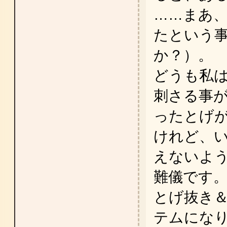
……まあ
たという
か？）。
どうも私
刺さる事
ったとげ
けれど、
えないよ
難儀です
とげ抜き
テムにな