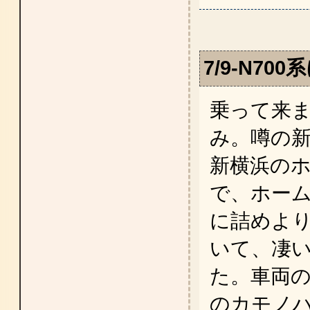
7/9-N7
乗って来ま
み。噂の
新横浜の
で、ホー
に詰めよ
いて、凄
た。車両の
のカモノ