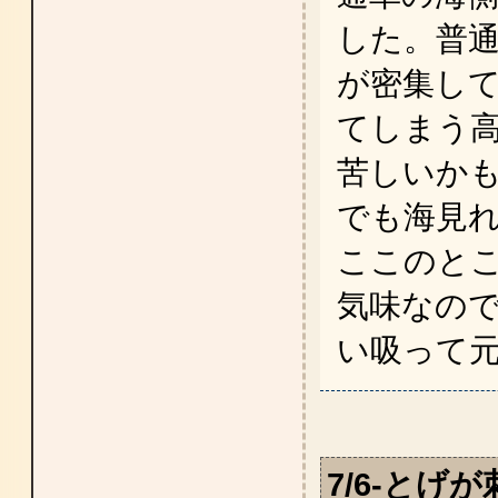
した。普通
が密集し
てしまう
苦しいかも知
でも海見れる
ここのと
気味なの
い吸って
7/6-とげ