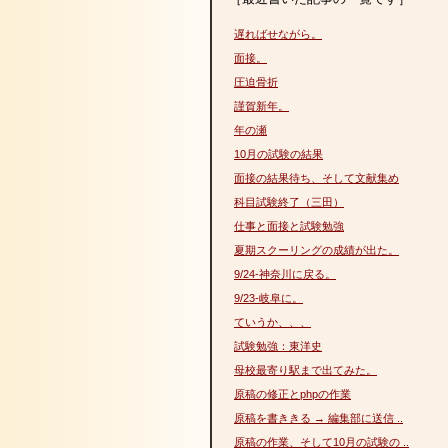
遅ればせながら。
面接。
圧迫骨折
謹賀新年。
年の瀬
10月の試験の結果
面接の結果待ち、そして文献集め
科目試験終了（三田）
仕事と面接と試験勉強
夏期スクーリングの成績が出た。
9/24-神奈川に戻る。
9/23-岐阜に。
ていうか、、、
試験勉強：東洋史
母校最寄り駅まで出てみた。
原稿の修正とphpの作業
原稿を書ききる → 編集部に送信 ..
原稿の作業、そして10月の試験の ..