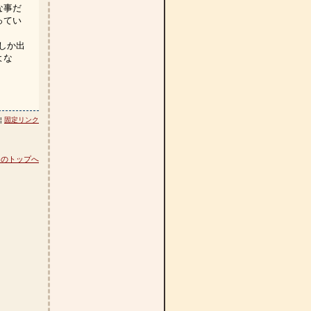
な事だ
ってい
つしか出
よな
 ¦
固定リンク
ジのトップへ