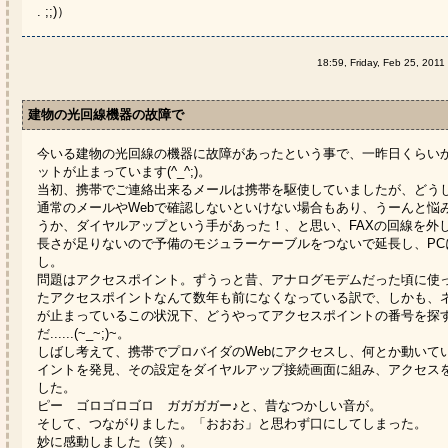
. ;;)）
18:59, Friday, Feb 25, 2011
建物の光回線機器の故障で
今いる建物の光回線の機器に故障があったという事で、一昨日くらい
ットが止まっています(^_^;)。
当初、携帯でご連絡出来るメールは携帯を駆使していましたが、どう
通常のメールやWebで確認しないといけない場合もあり、うーんと悩
うか、ダイヤルアップという手があった！、と思い、FAXの回線を外
長さが足りないので予備のモジュラーケーブルをつないで延長し、PC
し。
問題はアクセスポイント。ずうっと昔、アナログモデムだった頃に使
たアクセスポイントなんて数年も前になくなっている訳で、しかも、
が止まっているこの状況下、どうやってアクセスポイントの番号を探
だ......(~_~;)~。
しばし考えて、携帯でプロバイダのWebにアクセスし、何とか動いて
イントを発見、その設定をダイヤルアップ接続画面に組み、アクセス
した。
ピー ゴロゴロゴロ ガガガガー♪と、昔なつかしい音が。
そして、つながりました。「おおお」と思わず口にしてしまった。
妙に感動しました（笑）。