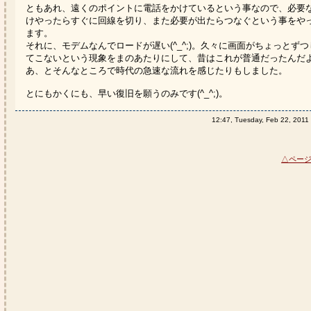
ともあれ、遠くのポイントに電話をかけているという事なので、必要
けやったらすぐに回線を切り、また必要が出たらつなぐという事をや
ます。
それに、モデムなんでロードが遅い(^_^;)。久々に画面がちょっとず
てこないという現象をまのあたりにして、昔はこれが普通だったんだ
あ、とそんなところで時代の急速な流れを感じたりもしました。
とにもかくにも、早い復旧を願うのみです(^_^;)。
12:47, Tuesday, Feb 22, 2011
△ペー