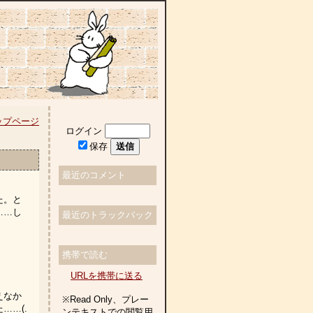
ップページ
ログイン
保存
最近のコメント
た。と
……し
最近のトラックバック
携帯で読む
URLを携帯に送る
えなか
※Read Only、プレー
……(.
ンテキストでの閲覧用