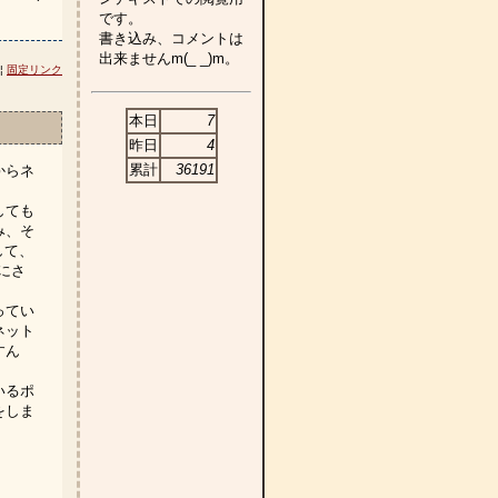
です。
書き込み、コメントは
出来ませんm(_ _)m。
 ¦
固定リンク
本日
7
昨日
4
累計
36191
からネ
しても
み、そ
して、
にさ
ってい
ネット
すん
いるポ
をしま