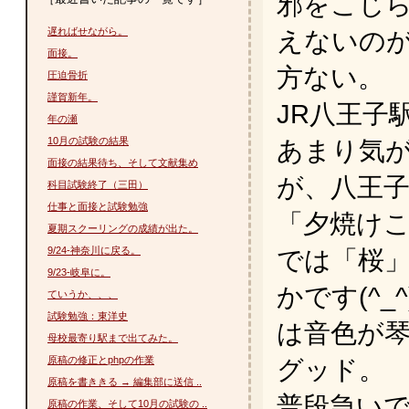
邪をこじ
遅ればせながら。
えないの
面接。
方ない。
圧迫骨折
謹賀新年。
JR八王子
年の瀬
10月の試験の結果
あまり気
面接の結果待ち、そして文献集め
が、八王
科目試験終了（三田）
仕事と面接と試験勉強
「夕焼け
夏期スクーリングの成績が出た。
9/24-神奈川に戻る。
では「桜
9/23-岐阜に。
かです(^
ていうか、、、
試験勉強：東洋史
は音色が
母校最寄り駅まで出てみた。
原稿の修正とphpの作業
グッド。
原稿を書ききる → 編集部に送信 ..
普段急い
原稿の作業、そして10月の試験の ..