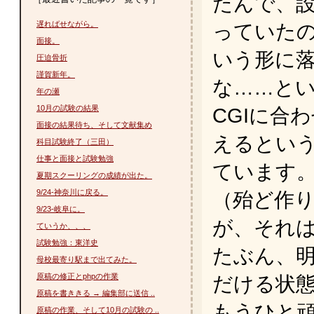
たんで、
遅ればせながら。
っていた
面接。
いう形に
圧迫骨折
謹賀新年。
な……と
年の瀬
10月の試験の結果
CGIに合
面接の結果待ち、そして文献集め
えるとい
科目試験終了（三田）
仕事と面接と試験勉強
ています
夏期スクーリングの成績が出た。
9/24-神奈川に戻る。
（殆ど作
9/23-岐阜に。
が、それは仕
ていうか、、、
試験勉強：東洋史
たぶん、
母校最寄り駅まで出てみた。
原稿の修正とphpの作業
だける状
原稿を書ききる → 編集部に送信 ..
もうひと
原稿の作業、そして10月の試験の ..