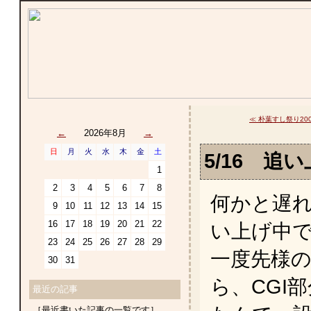
≪ 朴葉すし祭り20
←
2026年8月
→
日
月
火
水
木
金
土
5/16 追
1
2
3
4
5
6
7
8
何かと遅
9
10
11
12
13
14
15
16
17
18
19
20
21
22
い上げ中
23
24
25
26
27
28
29
一度先様
30
31
ら、CGI部
最近の記事
［最近書いた記事の一覧です］