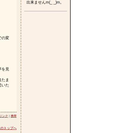
出来ませんm(_ _)m。
での変
夢を見
はたま
思いた
リンク
¦
携帯
ジのトップへ