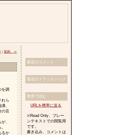
ジ
¦
変調。 ≫
最近のコメント
最近のトラックバック
。
のを調
携帯で読む
それら
URLを携帯に送る
地溝、
分の言
※Read Only、プレー
ンテキストでの閲覧用
るが、
です。
る。
書き込み、コメントは
あるか