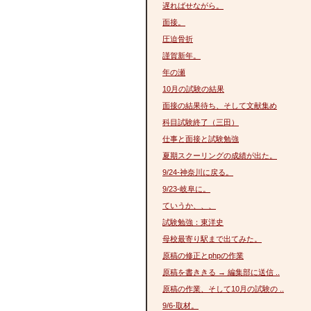
遅ればせながら。
面接。
圧迫骨折
謹賀新年。
年の瀬
10月の試験の結果
面接の結果待ち、そして文献集め
科目試験終了（三田）
仕事と面接と試験勉強
夏期スクーリングの成績が出た。
9/24-神奈川に戻る。
9/23-岐阜に。
ていうか、、、
試験勉強：東洋史
母校最寄り駅まで出てみた。
原稿の修正とphpの作業
原稿を書ききる → 編集部に送信 ..
原稿の作業、そして10月の試験の ..
9/6-取材。