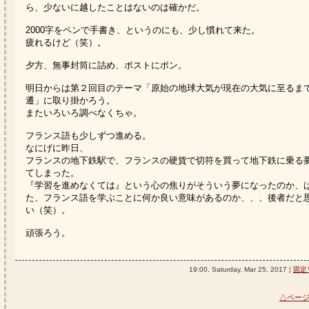
ら、少ないに越したことはないのは確かだ。
2000字をペンで手書き、というのにも、少し慣れて来た。
疲れるけど（笑）。
夕方、無事封筒に詰め、ポストにポン。
明日からは第２回目のテーマ「原始の地球大気が現在の大気に至るま
遷」に取り掛かろう。
またいろいろ調べなくちゃ。
フランス語も少しずつ進める。
なにげに昨日、
フランスの地下鉄駅で、フランスの硬貨で切符を買って地下鉄に乗る
てしまった。
『学習を進めなくては』という心の焦りがそういう夢になったのか、
た、フランス語を学ぶことに何か良い意味があるのか、、、後者だと
い（笑）。
頑張ろう。
19:00, Saturday, Mar 25, 2017 ¦
固定
△ペー