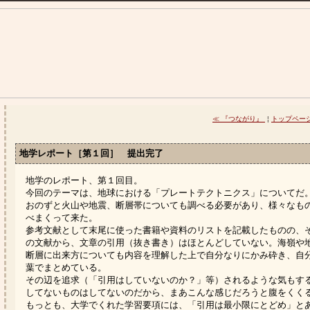
≪ 『つながり』
¦
トップペー
地学レポート［第１回］ 提出完了
地学のレポート、第１回目。
今回のテーマは、地球における「プレートテクトニクス」についてだ
おのずと火山や地震、断層帯についても調べる必要があり、様々なも
べまくって来た。
参考文献として末尾に使った書籍や資料のリストを記載したものの、
の文献から、文章の引用（抜き書き）はほとんどしていない。海嶺や
断層に出来方についても内容を理解した上で自分なりにかみ砕き、自
葉でまとめている。
その辺を追求（「引用はしていないのか？」等）されるような気もす
してないものはしてないのだから、まあこんな感じだろうと腹をくく
もっとも、大学でくれた学習要項には、「引用は最小限にとどめ」と