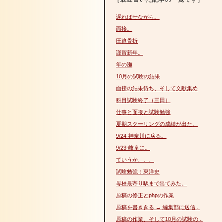
遅ればせながら。
面接。
圧迫骨折
謹賀新年。
年の瀬
10月の試験の結果
面接の結果待ち、そして文献集め
科目試験終了（三田）
仕事と面接と試験勉強
夏期スクーリングの成績が出た。
9/24-神奈川に戻る。
9/23-岐阜に。
ていうか、、、
試験勉強：東洋史
母校最寄り駅まで出てみた。
原稿の修正とphpの作業
原稿を書ききる → 編集部に送信 ..
原稿の作業、そして10月の試験の ..