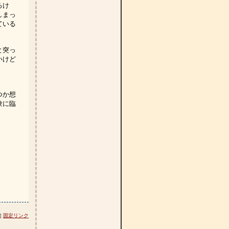
るけ
しまっ
ている
と突っ
いけど
つか想
験に臨
 ¦
固定リンク