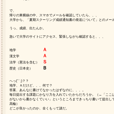
で、
帰りの東横線の中、スマホでメールを確認していたら、、、
大学から、「夏期スクーリング成績通知書の発送について」とのメー
うっ、成績、出たんか。
急いで大学のサイトにアクセス、緊張しながら確認すると、、、
Ａ
地学
Ａ
漢文学
Ｓ
法学（憲法を含む）
Ｂ
歴史（日本史）
へっ(' ' ;)？？
地学、Ａだけど、、、何で？
答案、あんなに書けてなかったはずなのに、、、。
毎日提出する課題にかなり力を入れていたからだろうか。（←「ここ
がないから書かなくていい」というところまできっちり書いて提出し
高輪）
どこが良かったのか、全くもって謎だ。