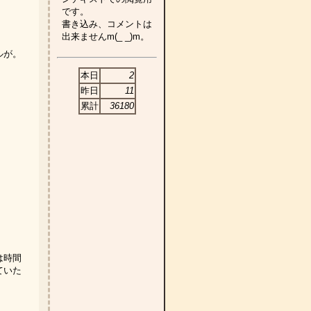
です。
書き込み、コメントは
出来ませんm(_ _)m。
ルが。
本日
2
昨日
11
累計
36180
は時間
ていた