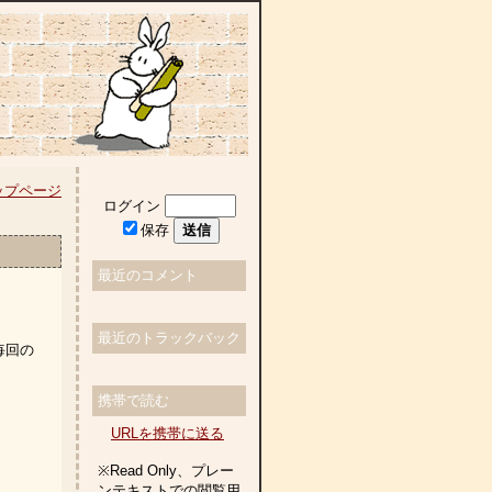
ップページ
ログイン
保存
最近のコメント
最近のトラックバック
毎回の
携帯で読む
URLを携帯に送る
※Read Only、プレー
ンテキストでの閲覧用