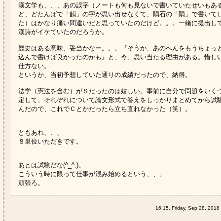
漢文学も、、、あの誤字（ノートも何も見ないで書いていたせいもあ
ど、どたんばで「韻」の字が思い出せなくて、隕石の「隕」で書いて
た）はかなり痛い間違いだと思っていたのだけど。。。一緒に提出し
漢詩がイケていたのだろうか。
歴史はある意味、妥当かなー。。。『そうか、あのへんをもうちょっ
込んで書けば良かったのかも』と、今、思い当たる理由がある。惜し
仕方ない。
というか、当初予想していた通りの成績だったので、納得。
法学（憲法を含む）がＳだったのは嬉しい。事前に自分で問題をいく
定して、それぞれについて論文形式で答えをしっかりまとめてから試
んだので、これでＣとかだったら立ち直れなかった（笑）。
ともあれ、、、
８単位いただきです。
あとは試験だな(^_^;)。
こういう時に限って仕事が混み始めるという、、、
頑張ろ。
16:15, Friday, Sep 28, 2018