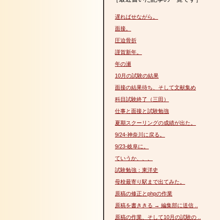
遅ればせながら。
面接。
圧迫骨折
謹賀新年。
年の瀬
10月の試験の結果
面接の結果待ち、そして文献集め
科目試験終了（三田）
仕事と面接と試験勉強
夏期スクーリングの成績が出た。
9/24-神奈川に戻る。
9/23-岐阜に。
ていうか、、、
試験勉強：東洋史
母校最寄り駅まで出てみた。
原稿の修正とphpの作業
原稿を書ききる → 編集部に送信 ..
原稿の作業、そして10月の試験の ..