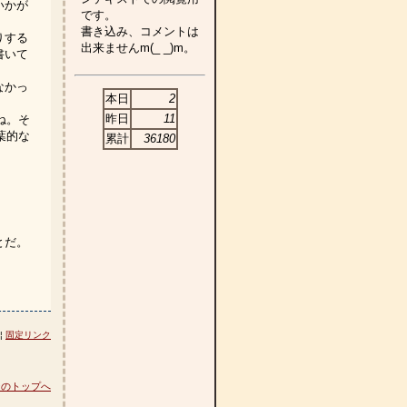
いかが
です。
書き込み、コメントは
りする
出来ませんm(_ _)m。
書いて
なかっ
本日
2
昨日
11
ね。そ
葉的な
累計
36180
とだ。
 ¦
固定リンク
ジのトップへ