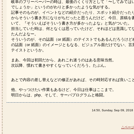
岐阜のフリーペーパーの時は、最後のくくり方として「〜してみては
でしょうか」というのがわりと多かったような気がする。
記事そのものが、イベントなどの紹介だったり、スポット紹介だった
からそういう書き方になりがちだったと思うんだけど、今日、原稿を
いて、『そういえばそういう書き方が多かったよな』と気がついた。
担当していた時は、何となくは思っていたけど、それほどは意識して
たんだよなー。
そういうのが、その誌面（or 紙面）のテイストでもあるんだろうけど
の誌面（or 紙面）のイメージともなる、ビジュアル面だけでない、言
テイストというか。
まあ、今回は初回だから、あれこれ迷うのはある意味当然。
次以降、慣れて書きやすくなっていくだろう。たぶん。
あとで内容の差し替えなどの修正があれば、その時対応すれば良いこ
他、やっつけたい作業もあるけど、今日は仕事はここまで。
明日からは、php、そして、サーバプログラムと格闘。
14:50, Sunday, Sep 09, 2018
△ペー