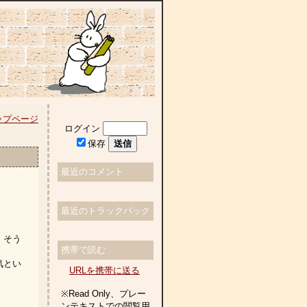
ップページ
ログイン
保存
最近のコメント
最近のトラックバック
、そう
携帯で読む
気とい
URLを携帯に送る
※Read Only、プレー
ンテキストでの閲覧用